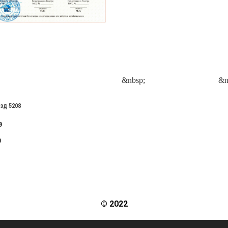
&nbsp;
&n
зд 5208
9
9
© 2022